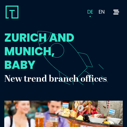
DE
EN
ZURICH AND
MUNICH,
BABY
New trend branch offices