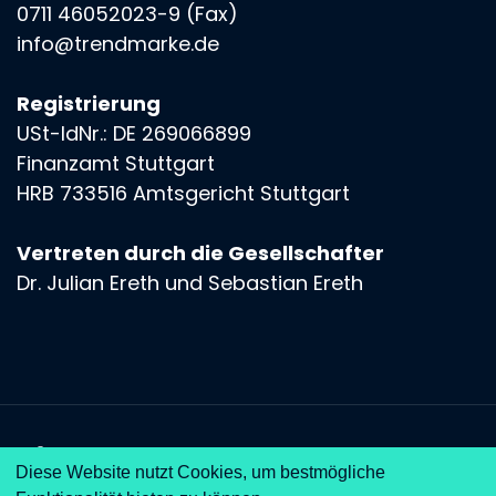
0711 46052023-9 (Fax)
info@trendmarke.de
Registrierung
USt-IdNr.: DE 269066899
Finanzamt Stuttgart
HRB 733516 Amtsgericht Stuttgart
Vertreten durch die Gesellschafter
Dr. Julian Ereth und Sebastian Ereth
© 2026 Trendmarke GmbH
Impressum
Diese Website nutzt Cookies, um bestmögliche
Rechtliche Hinweise
Datenschutz
Soziales Engagement