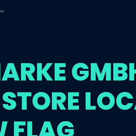
ARKE GMB
T STORE LO
W FLAG