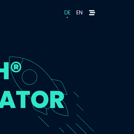
DE
EN
H®
CATOR