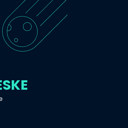
ESKE
e