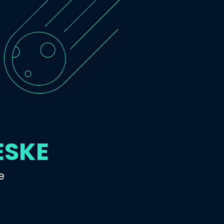
ESKE
e