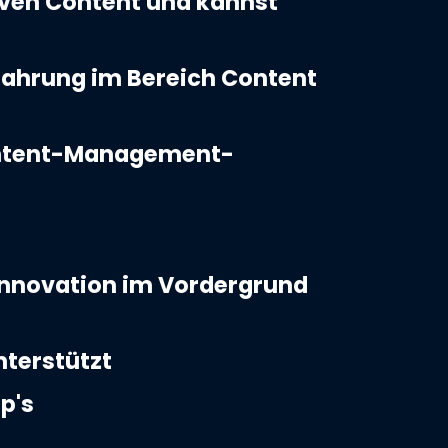
tiven Content und kannst
fahrung im Bereich Content
ontent-Management-
Innovation im Vordergrund
nterstützt
p's