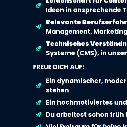
Leidenschaft für Conte
Ideen in ansprechende T
Relevante Berufserfah
Management, Marketing 
Technisches Verständn
Systeme (CMS), in unsere
FREUE DICH AUF:
Ein dynamischer, modern
stehen
Ein hochmotiviertes und 
Du arbeitest schon früh
Viel Freiraum für Deine 