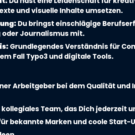
nt:
Du hast eine Leidenschaft für krea
exte und visuelle Inhalte umsetzen.
rung:
Du bringst einschlägige Berufser
oder Journalismus mit.
is:
Grundlegendes Verständnis für C
m Fall Typo3 und digitale Tools.
er Arbeitgeber bei dem Qualität und 
kollegiales Team, das Dich jederzeit u
 für bekannte Marken und coole Start-U
Ideen